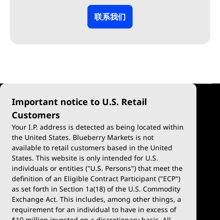
联系我们
Important notice to U.S. Retail
Customers
Your I.P. address is detected as being located within
the United States. Blueberry Markets is not
available to retail customers based in the United
差价合约交易
平台与工具
产品概览
States. This website is only intended for U.S.
账户类型
MetaTrader 4
外汇 CFD
individuals or entities ("U.S. Persons") that meet the
definition of an Eligible Contract Participant ("ECP")
模拟账户
MetaTrader 5
股票 CFD
as set forth in Section 1a(18) of the U.S. Commodity
Exchange Act. This includes, among other things, a
入金 & 出金
TradingView
加密货币 CFD
requirement for an individual to have in excess of
$10 million invested on a discretionary basis. All