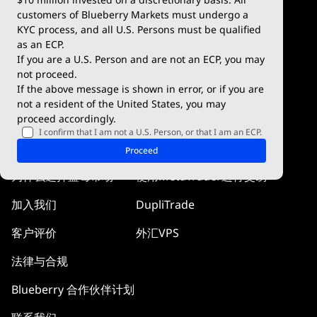
交易条件
Blueberry X
大宗商品 & 贵金属 CFD
customers of Blueberry Markets must undergo a
KYC process, and all U.S. Persons must be qualified
WebTrader
指数 CFD
as an ECP.
If you are a U.S. Person and are not an ECP, you may
Blueberry Social
not proceed.
If the above message is shown in error, or if you are
cTrader
not a resident of the United States, you may
proceed accordingly.
Blueberry Pulse
I confirm that I am not a U.S. Person, or that I am an ECP.
公司信息
知识中心
Proceed
为什么选择蓝莓市场
使用MetaTrader进行交易
加入我们
DupliTrade
客户评价
外汇VPS
法律与合规
Blueberry 合作伙伴计划