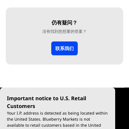
仍有疑问？
没有找到您想要的答案？
联系我们
Important notice to U.S. Retail
Customers
Your I.P. address is detected as being located within
the United States. Blueberry Markets is not
available to retail customers based in the United
差价合约交易
平台与工具
产品概览