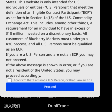
States. This website is only intended for U.S.
账户类型
MetaTrader 4
外汇 CFD
individuals or entities ("U.S. Persons") that meet the
definition of an Eligible Contract Participant ("ECP")
模拟账户
MetaTrader 5
股票 CFD
as set forth in Section 1a(18) of the U.S. Commodity
Exchange Act. This includes, among other things, a
入金 & 出金
TradingView
加密货币 CFD
requirement for an individual to have in excess of
$10 million invested on a discretionary basis. All
交易条件
Blueberry X
大宗商品 & 贵金属 CFD
customers of Blueberry Markets must undergo a
KYC process, and all U.S. Persons must be qualified
WebTrader
指数 CFD
as an ECP.
If you are a U.S. Person and are not an ECP, you may
Blueberry Social
not proceed.
If the above message is shown in error, or if you are
cTrader
not a resident of the United States, you may
proceed accordingly.
Blueberry Pulse
I confirm that I am not a U.S. Person, or that I am an ECP.
公司信息
知识中心
Proceed
为什么选择蓝莓市场
使用MetaTrader进行交易
加入我们
DupliTrade