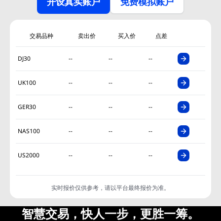
开设真实账户
免费模拟账户
交易品种
卖出价
买入价
点差
DJ30
--
--
--
UK100
--
--
--
GER30
--
--
--
NAS100
--
--
--
US2000
--
--
--
实时报价仅供参考，请以平台最终报价为准。
智慧交易，快人一步，更胜一筹。