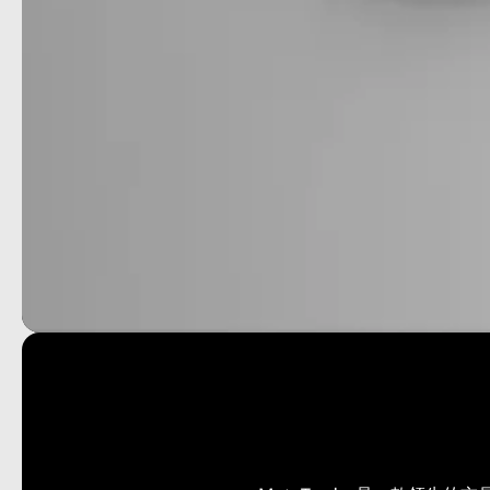
MetaTrader平台
全球最受欢迎的交易平台。将
蓝莓市场账户连接至MT4或
MT5，即可体验强大的自动化