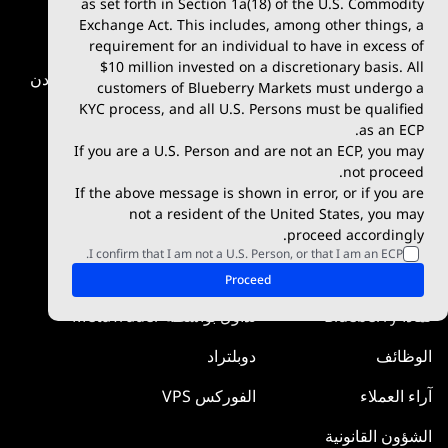
as set forth in Section 1a(18) of the U.S. Commodity
Exchange Act. This includes, among other things, a
الإيداع والسحب
TradingView
Crypto CFDs
requirement for an individual to have in excess of
$10 million invested on a discretionary basis. All
شروط التداول
Blueberry X
السلع الأساسية المعادن
customers of Blueberry Markets must undergo a
KYC process, and all U.S. Persons must be qualified
Blueberry بريميوم
WebTrader
المؤشّرات
as an ECP.
If you are a U.S. Person and are not an ECP, you may
Blueberry Social
not proceed.
If the above message is shown in error, or if you are
cTrader
not a resident of the United States, you may
proceed accordingly.
Blueberry Pulse
I confirm that I am not a U.S. Person, or that I am an ECP.
الشركة
مركز المعرفة
Proceed
لماذا Blueberry
تداول بواسطة MetaTrader
الوظائف
دوبلتراد
آراء العملاء
الفوركس VPS
الشؤون القانونية