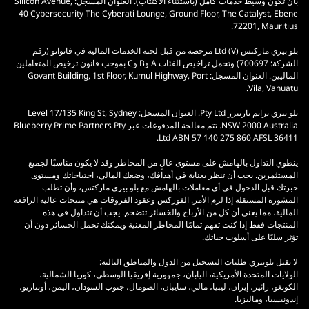
بأن تكون وسيط خدمات كامل (باستثناء الاكتتاب). العنوان المسجل: Silicon Avenue,
40 Cybersecurity The Cyberati Lounge, Ground Floor, The Catalyst, Ebene
72201, Mauritius.
بلو بيري ماركتس (V) Ltd مرخصة من قبل لجنة الخدمات المالية في فانواتو (رقم
الشركة: 700697) وتحمل تراخيص الفئات A وB وC بموجب قانون ترخيص المتعاملين
الماليين. العنوان المسجل: Govant Building, 1st Floor, Kumul Highway, Port
Vila, Vanuatu.
بلو بيري برايم بارتنرز Pty Ltd. العنوان المسجل: Level 17/135 King St, Sydney
NSW 2000 Australia. تتم معالجة المدفوعات عبر Blueberry Prime Partners Pty
Ltd ABN 57 140 275 860 AFSL 36411.
ينطوي التداول بالهامش على مستوى عالٍ من المخاطر وقد لا يكون مناسبًا لجميع
المستثمرين. يجب أن تنظر بعناية في أهدافك، وضعك المالي، احتياجاتك ومستوى
خبرتك قبل الدخول في أي معاملات بالهامش مع بلو بيري ماركتس، وأن تطلب
المشورة المستقلة إذا لزم الأمر. الفوركس وعقود الفروقات هي منتجات عالية الرافعة
المالية، مما يعني أن كل من الأرباح والخسائر تتضخم. يجب أن تتداول في هذه
المنتجات فقط إذا كنت تفهم تمامًا المخاطر المعنية ويمكنك تحمل الخسائر دون أن
تؤثر سلبًا على أسلوب حياتك.
لا تقبل بلوبيري طلبات التسجيل من الدول والمناطق التالية:
الولايات المتحدة الأمريكية، اليابان، جمهورية إفريقيا الوسطى، كوريا الشمالية،
الكونغو، زائير، إيران، ليبيا، مالي، سايبان، الصومال، جنوب السودان، اليمن، أونتاريو،
إندونيسيا، وماليزيا.