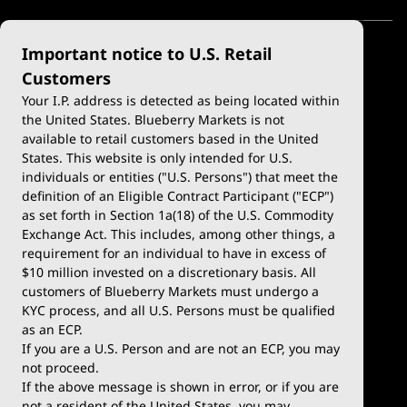
Important notice to U.S. Retail
Customers
Your I.P. address is detected as being located within
the United States. Blueberry Markets is not
available to retail customers based in the United
ซื้อขาย
แพลตฟอร์ม
States. This website is only intended for U.S.
ประเภทบัญชี
MetaTrader 4
individuals or entities ("U.S. Persons") that meet the
definition of an Eligible Contract Participant ("ECP")
บัญชีสาธิต
MetaTrader 5
as set forth in Section 1a(18) of the U.S. Commodity
Exchange Act. This includes, among other things, a
การฝากและถอนเงิน
TradingView
requirement for an individual to have in excess of
$10 million invested on a discretionary basis. All
เงื่อนไขการซื้อขาย
Blueberry X
customers of Blueberry Markets must undergo a
KYC process, and all U.S. Persons must be qualified
บลูเบอร์รี่พรีเมี่ยม
WebTrader
as an ECP.
If you are a U.S. Person and are not an ECP, you may
Blueberry Social
not proceed.
If the above message is shown in error, or if you are
cTrader
not a resident of the United States, you may