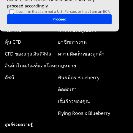
proceed accordingly.
Blueberry Pulse
I confirm that I am not a U.S. Person, or that I am an ECP.
ตลาด
บริษัท
Proceed
ฟอเร็กซ์
ทำไมต้องบลูเบอร์รี่
หุ้น CFD
อาชีพการงาน
CFD ของสกุลเงินดิจิทัล
ความคิดเห็นของลูกค้า
สินค้าโภคภัณฑ์และโลหะ
กฎหมาย
ดัชนี
พันธมิตร Blueberry
ติดต่อเรา
เริ่มก้าวของคุณ
Flying Roos x Blueberry
ศูนย์รวมความรู้