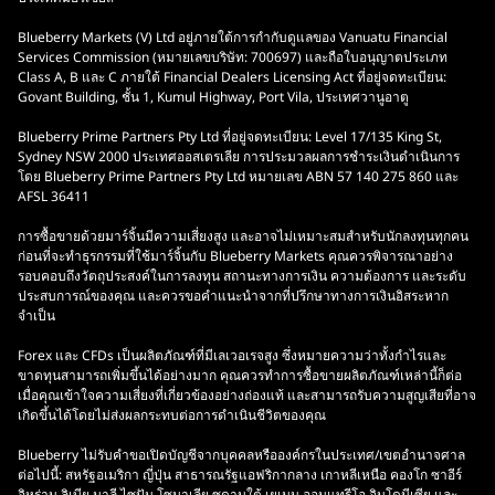
Blueberry Markets (V) Ltd อยู่ภายใต้การกำกับดูแลของ Vanuatu Financial
Services Commission (หมายเลขบริษัท: 700697) และถือใบอนุญาตประเภท
Class A, B และ C ภายใต้ Financial Dealers Licensing Act ที่อยู่จดทะเบียน:
Govant Building, ชั้น 1, Kumul Highway, Port Vila, ประเทศวานูอาตู
Blueberry Prime Partners Pty Ltd ที่อยู่จดทะเบียน: Level 17/135 King St,
Sydney NSW 2000 ประเทศออสเตรเลีย การประมวลผลการชำระเงินดำเนินการ
โดย Blueberry Prime Partners Pty Ltd หมายเลข ABN 57 140 275 860 และ
AFSL 36411
การซื้อขายด้วยมาร์จิ้นมีความเสี่ยงสูง และอาจไม่เหมาะสมสำหรับนักลงทุนทุกคน
ก่อนที่จะทำธุรกรรมที่ใช้มาร์จิ้นกับ Blueberry Markets คุณควรพิจารณาอย่าง
รอบคอบถึงวัตถุประสงค์ในการลงทุน สถานะทางการเงิน ความต้องการ และระดับ
ประสบการณ์ของคุณ และควรขอคำแนะนำจากที่ปรึกษาทางการเงินอิสระหาก
จำเป็น
Forex และ CFDs เป็นผลิตภัณฑ์ที่มีเลเวอเรจสูง ซึ่งหมายความว่าทั้งกำไรและ
ขาดทุนสามารถเพิ่มขึ้นได้อย่างมาก คุณควรทำการซื้อขายผลิตภัณฑ์เหล่านี้ก็ต่อ
เมื่อคุณเข้าใจความเสี่ยงที่เกี่ยวข้องอย่างถ่องแท้ และสามารถรับความสูญเสียที่อาจ
เกิดขึ้นได้โดยไม่ส่งผลกระทบต่อการดำเนินชีวิตของคุณ
Blueberry ไม่รับคำขอเปิดบัญชีจากบุคคลหรือองค์กรในประเทศ/เขตอำนาจศาล
ต่อไปนี้: สหรัฐอเมริกา ญี่ปุ่น สาธารณรัฐแอฟริกากลาง เกาหลีเหนือ คองโก ซาอีร์
อิหร่าน ลิเบีย มาลี ไซปัน โซมาเลีย ซูดานใต้ เยเมน ออนแทรีโอ อินโดนีเซีย และ