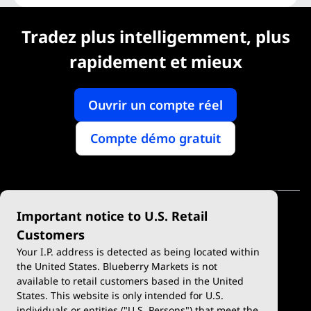
Tradez plus intelligemment, plus
rapidement et mieux
Ouvrir un compte réel
Compte démo gratuit
Important notice to U.S. Retail
Customers
Your I.P. address is detected as being located within
the United States. Blueberry Markets is not
available to retail customers based in the United
Négocier
Plateformes
States. This website is only intended for U.S.
Types de comptes
MetaTrader 4
individuals or entities ("U.S. Persons") that meet the