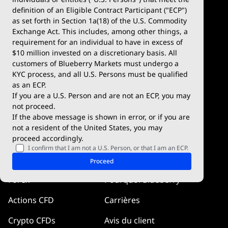
definition of an Eligible Contract Participant ("ECP")
Compte démo
MetaTrader 5
as set forth in Section 1a(18) of the U.S. Commodity
Exchange Act. This includes, among other things, a
Dépôts et retraits
TradingView
requirement for an individual to have in excess of
$10 million invested on a discretionary basis. All
Conditions de trading
Blueberry X
customers of Blueberry Markets must undergo a
KYC process, and all U.S. Persons must be qualified
Blueberry Premium
WebTrader
as an ECP.
If you are a U.S. Person and are not an ECP, you may
Blueberry Social
not proceed.
If the above message is shown in error, or if you are
cTrader
not a resident of the United States, you may
proceed accordingly.
Blueberry Pulse
I confirm that I am not a U.S. Person, or that I am an ECP.
Marchés
Compagnie
Proceed
Forex
Pourquoi Blueberry
Actions CFD
Carrières
Crypto CFDs
Avis du client