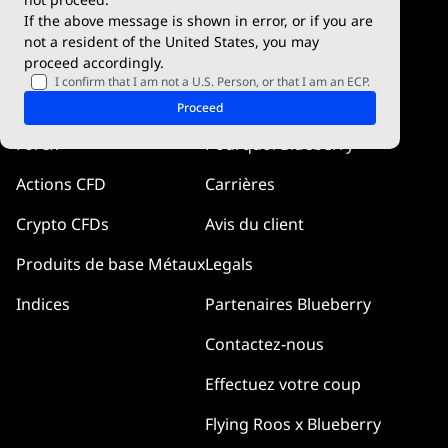
If the above message is shown in error, or if you are
cTrader
not a resident of the United States, you may
proceed accordingly.
Blueberry Pulse
I confirm that I am not a U.S. Person, or that I am an ECP.
Marchés
Compagnie
Proceed
Forex
Pourquoi Blueberry
Actions CFD
Carrières
Crypto CFDs
Avis du client
Produits de base Métaux
Legals
Indices
Partenaires Blueberry
Contactez-nous
Effectuez votre coup
Flying Roos x Blueberry