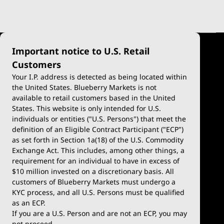
Important notice to U.S. Retail
Customers
Your I.P. address is detected as being located within
the United States. Blueberry Markets is not
available to retail customers based in the United
Négocier
Plateformes
States. This website is only intended for U.S.
Types de comptes
MetaTrader 4
individuals or entities ("U.S. Persons") that meet the
definition of an Eligible Contract Participant ("ECP")
Compte démo
MetaTrader 5
as set forth in Section 1a(18) of the U.S. Commodity
Exchange Act. This includes, among other things, a
Dépôts et retraits
TradingView
requirement for an individual to have in excess of
$10 million invested on a discretionary basis. All
Conditions de trading
Blueberry X
customers of Blueberry Markets must undergo a
KYC process, and all U.S. Persons must be qualified
Blueberry Premium
WebTrader
as an ECP.
If you are a U.S. Person and are not an ECP, you may
Blueberry Social
not proceed.