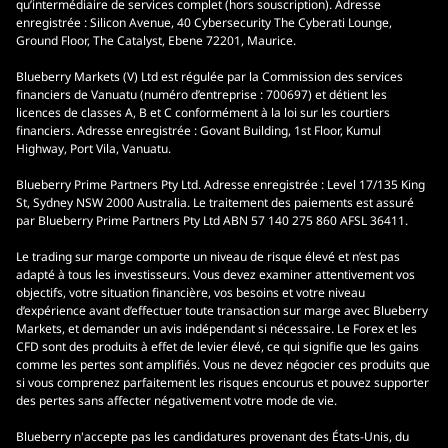
qu’intermédiaire de services complet (hors souscription). Adresse
enregistrée : Silicon Avenue, 40 Cybersecurity The Cyberati Lounge,
Ground Floor, The Catalyst, Ebene 72201, Maurice.
Blueberry Markets (V) Ltd est régulée par la Commission des services
financiers de Vanuatu (numéro d’entreprise : 700697) et détient les
licences de classes A, B et C conformément à la loi sur les courtiers
financiers. Adresse enregistrée : Govant Building, 1st Floor, Kumul
Highway, Port Vila, Vanuatu.
Blueberry Prime Partners Pty Ltd. Adresse enregistrée : Level 17/135 King
St, Sydney NSW 2000 Australia. Le traitement des paiements est assuré
par Blueberry Prime Partners Pty Ltd ABN 57 140 275 860 AFSL 36411.
Le trading sur marge comporte un niveau de risque élevé et n’est pas
adapté à tous les investisseurs. Vous devez examiner attentivement vos
objectifs, votre situation financière, vos besoins et votre niveau
d’expérience avant d’effectuer toute transaction sur marge avec Blueberry
Markets, et demander un avis indépendant si nécessaire. Le Forex et les
CFD sont des produits à effet de levier élevé, ce qui signifie que les gains
comme les pertes sont amplifiés. Vous ne devez négocier ces produits que
si vous comprenez parfaitement les risques encourus et pouvez supporter
des pertes sans affecter négativement votre mode de vie.
Blueberry n'accepte pas les candidatures provenant des États-Unis, du