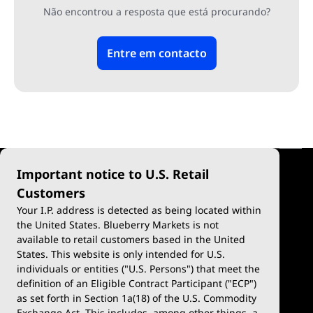
Não encontrou a resposta que está procurando?
Entre em contacto
Important notice to U.S. Retail
Customers
Your I.P. address is detected as being located within
the United States. Blueberry Markets is not
available to retail customers based in the United
Troca
Plataforma
States. This website is only intended for U.S.
Tipos de conta
MetaTrader 4
individuals or entities ("U.S. Persons") that meet the
definition of an Eligible Contract Participant ("ECP")
Conta de demonstração
MetaTrader 5
as set forth in Section 1a(18) of the U.S. Commodity
Exchange Act. This includes, among other things, a