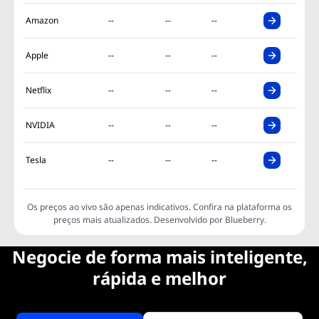
Amazon
--
--
--
Apple
--
--
--
Netflix
--
--
--
NVIDIA
--
--
--
Tesla
--
--
--
Os preços ao vivo são apenas indicativos. Confira na plataforma os
preços mais atualizados. Desenvolvido por Blueberry.
Negocie de forma mais inteligente,
rápida e melhor