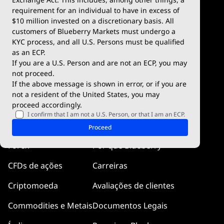
Depósitos e Retiradas
TradingView
requirement for an individual to have in excess of
$10 million invested on a discretionary basis. All
Condições de negociação
Blueberry X
customers of Blueberry Markets must undergo a
KYC process, and all U.S. Persons must be qualified
Blueberry Premium
WebTrader
as an ECP.
If you are a U.S. Person and are not an ECP, you may
Blueberry Social
not proceed.
If the above message is shown in error, or if you are
cTrader
not a resident of the United States, you may
proceed accordingly.
Blueberry Pulse
I confirm that I am not a U.S. Person, or that I am an ECP.
Mercado
Empresa
Proceed
Forex
Por que Blueberry
CFDs de ações
Carreiras
Criptomoeda
Avaliações de clientes
Commodities e Metais
Documentos Legais