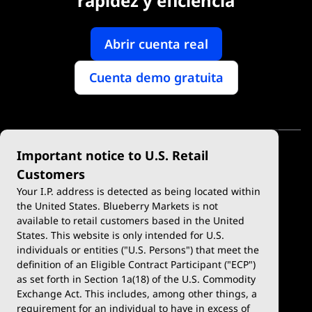
rapidez y eficiencia
Abrir cuenta real
Cuenta demo gratuita
Important notice to U.S. Retail
Customers
Your I.P. address is detected as being located within
the United States. Blueberry Markets is not
available to retail customers based in the United
Trading
Plataformas
States. This website is only intended for U.S.
Tipos de cuenta
MetaTrader 4
individuals or entities ("U.S. Persons") that meet the
definition of an Eligible Contract Participant ("ECP")
Cuenta Demo
MetaTrader 5
as set forth in Section 1a(18) of the U.S. Commodity
Exchange Act. This includes, among other things, a
Depósitos y retiros
TradingView
requirement for an individual to have in excess of