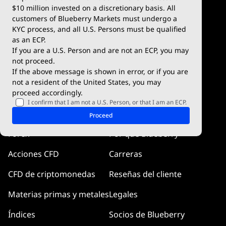
$10 million invested on a discretionary basis. All
Condiciones de comercio
Blueberry X
customers of Blueberry Markets must undergo a
KYC process, and all U.S. Persons must be qualified
Premium de Blueberry
WebTrader
as an ECP.
If you are a U.S. Person and are not an ECP, you may
Blueberry Social
not proceed.
If the above message is shown in error, or if you are
cTrader
not a resident of the United States, you may
proceed accordingly.
Blueberry Pulse
I confirm that I am not a U.S. Person, or that I am an ECP.
Mercados
Compañía
Proceed
Forex
Por qué Blueberry
Acciones CFD
Carreras
CFD de criptomonedas
Reseñas del cliente
Materias primas y metales
Legales
Índices
Socios de Blueberry